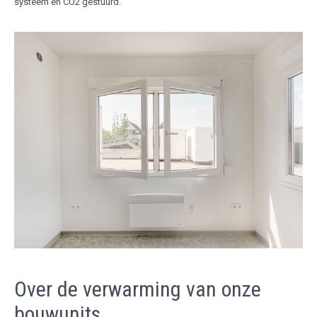
systeem en CO2 gestuurd.
Over de verwarming van onze
bouwunits